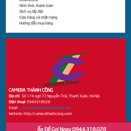
DOWNLOAD
Hình thức thanh toán
Dịch vụ lắp đặt
Giao hàng và nhận hạng
Hướng dẫn mua hàng
CAMERA THÀNH CÔNG
Địa chỉ
: Số 174 ngõ 72 Nguyễn Trãi, Thanh Xuân, Hà Nội
Điện thoại
: 0944318028
Email:
camerathanhconghn@gmail.com
Website: http://camerathanhcong.com/
Ấn Để Gọi Ngay 0944.318.028