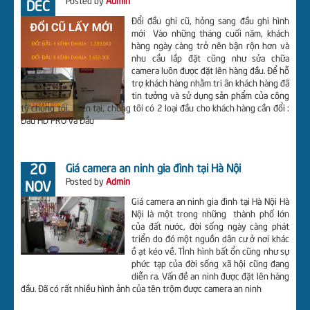
Posted by
Admin
DEC
Đổi đầu ghi cũ, hỏng sang đầu ghi hình
mới Vào những tháng cuối năm, khách
hàng ngày càng trở nên bận rộn hơn và
nhu cầu lắp đặt cũng như sửa chữa
camera luôn được đặt lên hàng đầu. Để hỗ
trợ khách hàng nhằm tri ân khách hàng đã
tin tưởng và sử dụng sản phẩm của công
ty chúng tôi. Hiện tại, chúng tôi có 2 loại đầu cho khách hàng cần đổi :
Đầu HD PRO và Đầu
20
Giá camera an ninh gia đình tại Hà Nội
Posted by
Admin
NOV
Giá camera an ninh gia đình tại Hà Nội Hà
Nội là một trong những thành phố lớn
của đất nước, đời sống ngày càng phát
triển do đó một nguồn dân cư ở nơi khác
ồ ạt kéo về. TÌnh hình bất ổn cũng như sự
phức tạp của đời sống xã hội cũng đang
diễn ra. Vấn đề an ninh được đặt lên hàng
đầu. Đã có rất nhiều hình ảnh của tên trộm được camera an ninh