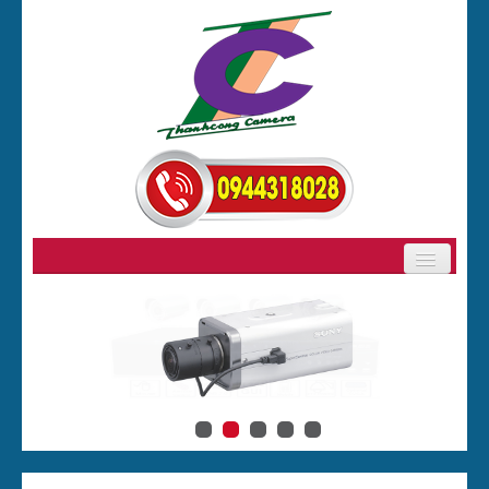
GIỚI THIỆU
SẢN PHẨM
BẢNG GIÁ CAMERA
CAMERA
ĐẦU GHI HÌNH