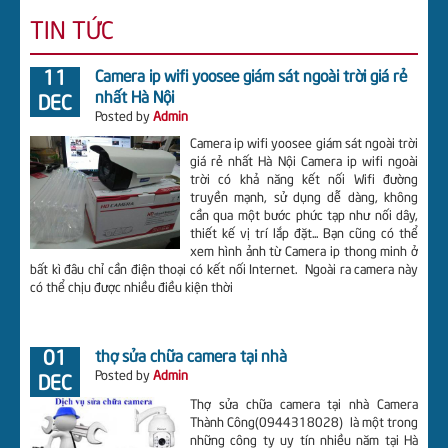
TIN TỨC
CHUÔNG CỬA CÓ HÌNH
TIN TỨC
11
Camera ip wifi yoosee giám sát ngoài trời giá rẻ
nhất Hà Nội
DEC
TUYỂN DỤNG
Posted by
Admin
LIÊN HỆ CÔNG TY
Camera ip wifi yoosee giám sát ngoài trời
giá rẻ nhất Hà Nội Camera ip wifi ngoài
DOWNLOAD
trời có khả năng kết nối Wifi đường
truyền mạnh, sử dụng dễ dàng, không
ĐẦU GHI HÌNH CVI BENCO
cần qua một bước phức tạp như nối dây,
thiết kế vị trí lắp đặt... Bạn cũng có thể
ĐẦU GHI HÌNH CVI DAHUA
xem hình ảnh từ Camera ip thong minh ở
bất kì đâu chỉ cần điện thoại có kết nối Internet. Ngoài ra camera này
có thể chịu được nhiều điều kiện thời
01
thợ sửa chữa camera tại nhà
Posted by
Admin
DEC
Thợ sửa chữa camera tại nhà Camera
Thành Công(0944318028) là một trong
những công ty uy tín nhiều năm tại Hà