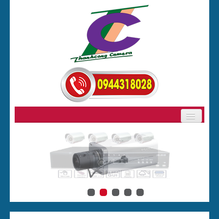
GIỚI THIỆU
SẢN PHẨM
BẢNG GIÁ CAMERA
CAMERA
ĐẦU GHI HÌNH