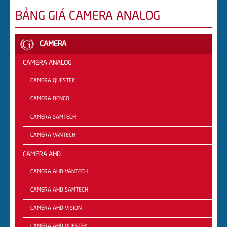
BẢNG GIÁ CAMERA ANALOG
CHUÔNG CỬA CÓ HÌNH
TIN TỨC
CAMERA
TUYỂN DỤNG
CAMERA ANALOG
LIÊN HỆ CÔNG TY
CAMERA QUESTEK
DOWNLOAD
CAMERA BENCO
ĐẦU GHI HÌNH CVI BENCO
CAMERA SAMTECH
ĐẦU GHI HÌNH CVI DAHUA
CAMERA VANTECH
CAMERA AHD
CAMERA AHD VANTECH
CAMERA AHD SAMTECH
CAMERA AHD VISION
CAMERA AHD QUESTEK