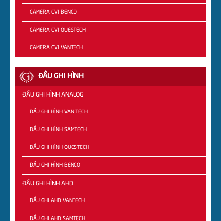
CAMERA CVI BENCO
CAMERA CVI QUESTECH
CAMERA CVI VANTECH
ĐẦU GHI HÌNH
ĐẦU GHI HÌNH ANALOG
ĐẦU GHI HÌNH VAN TECH
ĐẦU GHI HÌNH SAMTECH
ĐẦU GHI HÌNH QUESTECH
ĐẦU GHI HÌNH BENCO
ĐẦU GHI HÌNH AHD
ĐẦU GHI AHD VANTECH
ĐẦU GHI AHD SAMTECH