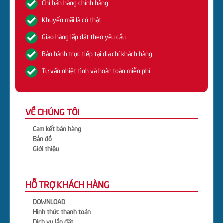
Chỉ bán hàng chính hãng
Khuyến mãi là có thật
Giao hàng lắp đặt theo yêu cầu
Bảo hành trực tiếp tại địa chỉ khách hàng
Tư vấn nhiệt tình và hoàn toàn miễn phí
VỀ CHÚNG TÔI
Cam kết bán hàng
Bản đồ
Giới thiệu
HỖ TRỢ KHÁCH HÀNG
DOWNLOAD
Hình thức thanh toán
Dịch vụ lắp đặt