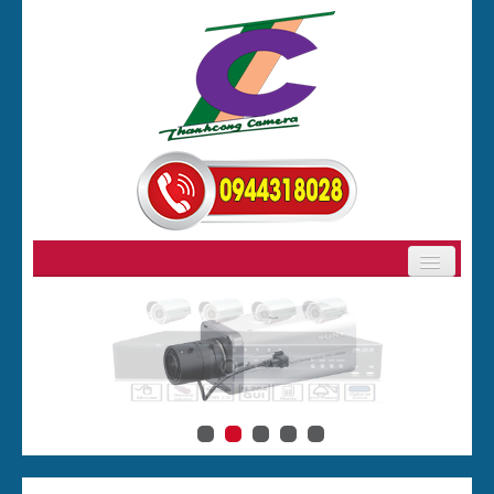
GIỚI THIỆU
SẢN PHẨM
BẢNG GIÁ CAMERA
CAMERA
ĐẦU GHI HÌNH