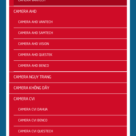
CAMERA VANTECH
CAMERA AHD
CAMERA AHD VANTECH
CAMERA AHD SAMTECH
CAMERA AHD VISION
CAMERA AHD QUESTEK
CAMERA AHD BENCO
CAMERA NGỤY TRANG
CAMERA KHÔNG DÂY
CAMERA CVI
CAMERA CVI DAHUA
CAMERA CVI BENCO
CAMERA CVI QUESTECH