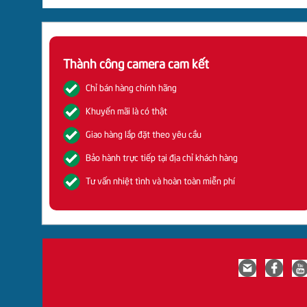
GIÁ
HÌNH
AHD
GHI
CAMERA
SAMTECH
SAMTECH
CVI
CVI
ĐẦU
ĐẦU
VANTECH
Thành công camera cam kết
GHI
GHI
ĐẦU
Chỉ bán hàng chính hãng
HÌNH
AHD
GHI
Khuyến mãi là có thật
QUESTECH
QUESTECH
HÌNH
Giao hàng lắp đặt theo yêu cầu
ĐẦU
Bảo hành trực tiếp tại địa chỉ khách hàng
ĐẦU
CVI
Tư vấn nhiệt tình và hoàn toàn miễn phí
GHI
GHI
DAHUA
HÌNH
AHD
BENCO
BENCO