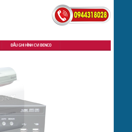
ĐẦU GHI HÌNH CVI BENCO