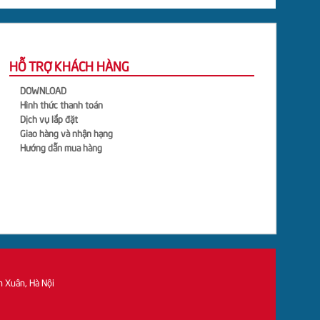
HỖ TRỢ KHÁCH HÀNG
DOWNLOAD
Hình thức thanh toán
Dịch vụ lắp đặt
Giao hàng và nhận hạng
Hướng dẫn mua hàng
h Xuân, Hà Nội