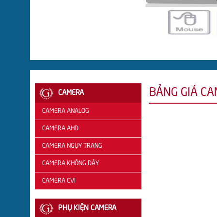
BẢNG GIÁ C
CAMERA
CAMERA ANALOG
CAMERA AHD
CAMERA
QUESTEK
CAMERA NGỤY TRANG
CAMERA
CAMERA
AHD
CAMERA KHÔNG DÂY
BENCO
VANTECH
CAMERA CVI
CAMERA
CAMERA
CAMERA
PHỤ KIỆN CAMERA
SAMTECH
AHD
CVI