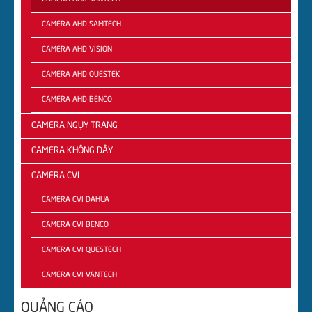
CAMERA AHD SAMTECH
CAMERA AHD VISION
CAMERA AHD QUESTEK
CAMERA AHD BENCO
CAMERA NGỤY TRANG
CAMERA KHÔNG DÂY
CAMERA CVI
CAMERA CVI DAHUA
CAMERA CVI BENCO
CAMERA CVI QUESTECH
CAMERA CVI VANTECH
QUẢNG CÁO