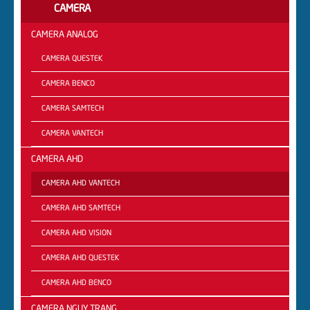
CAMERA
CAMERA ANALOG
CAMERA QUESTEK
CAMERA BENCO
CAMERA SAMTECH
CAMERA VANTECH
CAMERA AHD
CAMERA AHD VANTECH
CAMERA AHD SAMTECH
CAMERA AHD VISION
CAMERA AHD QUESTEK
CAMERA AHD BENCO
CAMERA NGỤY TRANG