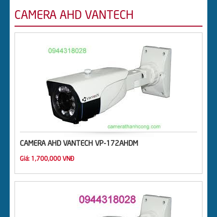
CAMERA AHD VANTECH
CHUÔNG CỬA CÓ HÌNH
TIN TỨC
TUYỂN DỤNG
LIÊN HỆ CÔNG TY
DOWNLOAD
ĐẦU GHI HÌNH CVI BENCO
ĐẦU GHI HÌNH CVI DAHUA
CAMERA AHD VANTECH VP-172AHDM
Giá:
1,700,000 VNĐ