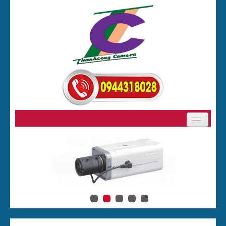
GIỚI THIỆU
SẢN PHẨM
BẢNG GIÁ CAMERA
CAMERA
ĐẦU GHI HÌNH