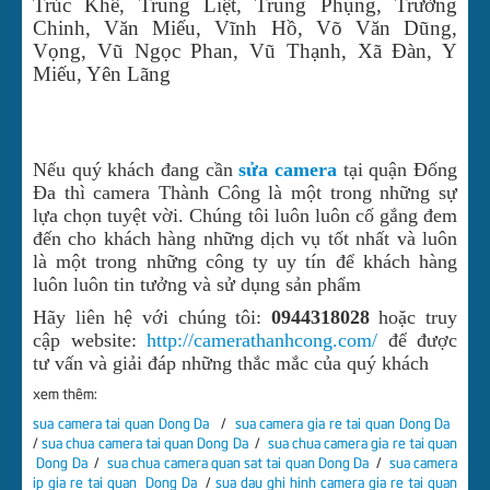
Trúc Khê, Trung Liệt, Trung Phụng, Trường
Chinh, Văn Miếu, Vĩnh Hồ, Võ Văn Dũng,
Vọng, Vũ Ngọc Phan, Vũ Thạnh, Xã Đàn, Y
Miếu, Yên Lãng
Nếu quý khách đang cần
sửa camera
tại quận Đống
Đa thì camera Thành Công là một trong những sự
lựa chọn tuyệt vời. Chúng tôi luôn luôn cố gắng đem
đến cho khách hàng những dịch vụ tốt nhất và luôn
là một trong những công ty uy tín để khách hàng
luôn luôn tin tưởng và sử dụng sản phẩm
Hãy liên hệ với chúng tôi:
0944318028
hoặc truy
cập website:
http://camerathanhcong.com/
để được
tư vấn và giải đáp những thắc mắc của quý khách
xem thêm:
sua camera tai quan Dong Da
/
sua camera gia re tai quan Dong Da
/
sua chua camera tai quan Dong Da
/
sua chua camera gia re tai quan
Dong Da
/
sua chua camera quan sat tai quan Dong Da
/
sua camera
ip gia re tai quan Dong Da
/
sua dau ghi hinh camera gia re tai quan