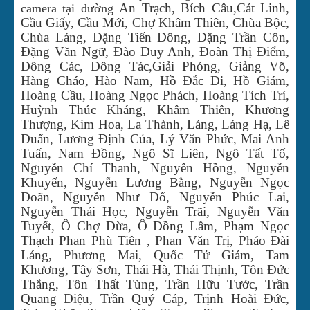
An Trạch, Bích Câu,Cát Linh,
camera tại đường
Cầu Giấy, Cầu Mới, Chợ Khâm Thiên, Chùa Bộc,
Chùa Láng, Đặng Tiến Đông, Đặng Trần Côn,
Đặng Văn Ngữ, Đào Duy Anh, Đoàn Thị Điểm,
Đông Các, Đông Tác,Giải Phóng, Giảng Võ,
Hàng Cháo, Hào Nam, Hồ Đắc Di, Hồ Giám,
Hoàng Cầu, Hoàng Ngọc Phách, Hoàng Tích Trí,
Huỳnh Thúc Kháng, Khâm Thiên, Khương
Thượng, Kim Hoa, La Thành, Láng, Láng Hạ, Lê
Duẩn, Lương Định Của, Lý Văn Phức, Mai Anh
Tuấn, Nam Đồng, Ngô Sĩ Liên, Ngô Tất Tố,
Nguyễn Chí Thanh, Nguyên Hồng, Nguyễn
Khuyến, Nguyễn Lương Bằng, Nguyễn Ngọc
Doãn, Nguyễn Như Đổ, Nguyễn Phúc Lai,
Nguyễn Thái Học, Nguyễn Trãi, Nguyễn Văn
Tuyết, Ô Chợ Dừa, Ô Đồng Lầm, Phạm Ngọc
Thạch Phan Phù Tiên , Phan Văn Trị, Pháo Đài
Láng, Phương Mai, Quốc Tử Giám, Tam
Khương, Tây Sơn, Thái Hà, Thái Thịnh, Tôn Đức
Thắng, Tôn Thất Tùng, Trần Hữu Tước, Trần
Quang Diệu, Trần Quý Cáp, Trịnh Hoài Đức,