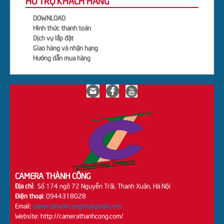
HỖ TRỢ KHÁCH HÀNG
DOWNLOAD
Hình thức thanh toán
Dịch vụ lắp đặt
Giao hàng và nhận hạng
Hướng dẫn mua hàng
CAMERA THÀNH CÔNG
Địa chỉ
: Số 174 ngõ 72 Nguyễn Trãi, Thanh Xuân, Hà Nội
Điện thoại
: 0944318028
Email:
camerathanhconghn@gmail.com
Website: http://camerathanhcong.com/