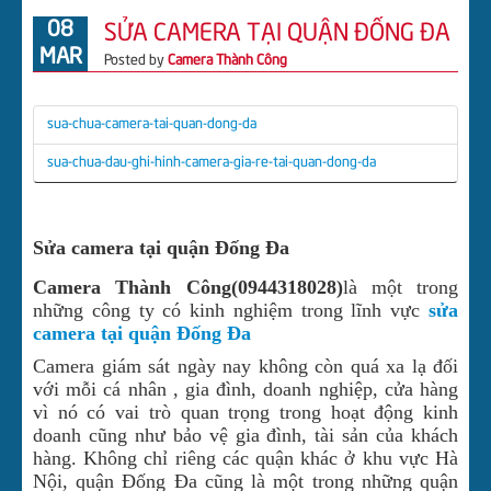
08
SỬA CAMERA TẠI QUẬN ĐỐNG ĐA
CHUÔNG CỬA CÓ HÌNH
MAR
Posted by
Camera Thành Công
TIN TỨC
TUYỂN DỤNG
sua-chua-camera-tai-quan-dong-da
LIÊN HỆ CÔNG TY
sua-chua-dau-ghi-hinh-camera-gia-re-tai-quan-dong-da
DOWNLOAD
ĐẦU GHI HÌNH CVI BENCO
Sửa camera tại quận Đống Đa
ĐẦU GHI HÌNH CVI DAHUA
Camera Thành Công(0944318028)
là một trong
những công ty có kinh nghiệm trong lĩnh vực
sửa
camera tại quận Đống Đa
Camera giám sát ngày nay không còn quá xa lạ đối
với mỗi cá nhân , gia đình, doanh nghiệp, cửa hàng
vì nó có vai trò quan trọng trong hoạt động kinh
doanh cũng như bảo vệ gia đình, tài sản của khách
hàng. Không chỉ riêng các quận khác ở khu vực Hà
Nội, quận Đống Đa cũng là một trong những quận