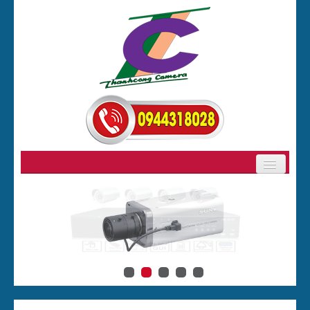
GIỚI THIỆU
SẢN PHẨM
BẢNG GIÁ CAMERA
CAMERA
ĐẦU GHI HÌNH