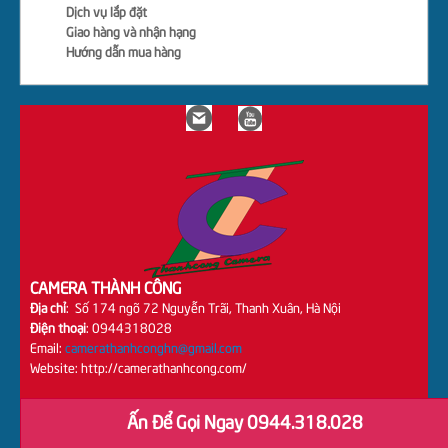
Dịch vụ lắp đặt
Giao hàng và nhận hạng
Hướng dẫn mua hàng
CAMERA THÀNH CÔNG
Địa chỉ
: Số 174 ngõ 72 Nguyễn Trãi, Thanh Xuân, Hà Nội
Điện thoại
: 0944318028
Email:
camerathanhconghn@gmail.com
Website: http://camerathanhcong.com/
Ấn Để Gọi Ngay 0944.318.028