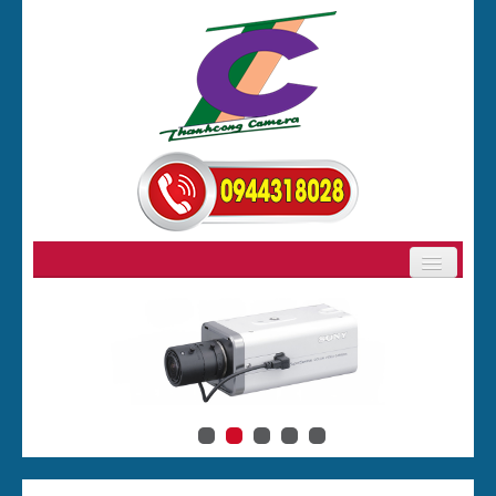
GIỚI THIỆU
SẢN PHẨM
BẢNG GIÁ CAMERA
CAMERA
ĐẦU GHI HÌNH