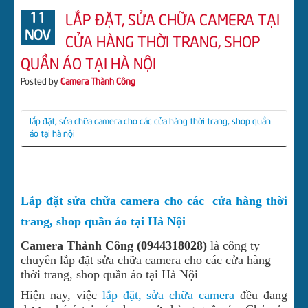
11
LẮP ĐẶT, SỬA CHỮA CAMERA TẠI
CHUÔNG CỬA CÓ HÌNH
NOV
CỬA HÀNG THỜI TRANG, SHOP
TIN TỨC
QUẦN ÁO TẠI HÀ NỘI
TUYỂN DỤNG
Posted by
Camera Thành Công
LIÊN HỆ CÔNG TY
DOWNLOAD
lắp đặt, sửa chữa camera cho các cửa hàng thời trang, shop quần
áo tại hà nội
ĐẦU GHI HÌNH CVI BENCO
ĐẦU GHI HÌNH CVI DAHUA
Lắp đặt sửa chữa camera cho các cửa hàng thời
trang, shop quần áo tại Hà Nội
Camera Thành Công (0944318028)
là công ty
chuyên lắp đặt sửa chữa camera cho các cửa hàng
thời trang, shop quần áo tại Hà Nội
Hiện nay, việc
lắp đặt, sửa chữa camera
đều đang