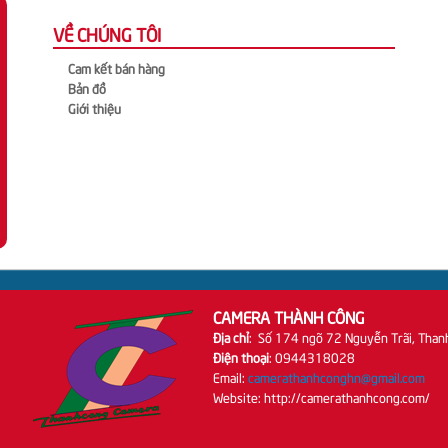
VỀ CHÚNG TÔI
Cam kết bán hàng
Bản đồ
Giới thiệu
CAMERA THÀNH CÔNG
Địa chỉ
: Số 174 ngõ 72 Nguyễn Trãi, Than
Điện thoại
: 0944318028
Email:
camerathanhconghn@gmail.com
Website: http://camerathanhcong.com/