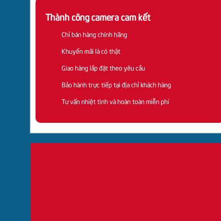
QUESTECH
QUESTECH
HÌNH
Thành công camera cam kết
ĐẦU
ĐẦU
CVI
Chỉ bán hàng chính hãng
GHI
GHI
DAHUA
Khuyến mãi là có thật
HÌNH
AHD
Giao hàng lắp đặt theo yêu cầu
BENCO
BENCO
Bảo hành trực tiếp tại địa chỉ khách hàng
Tư vấn nhiệt tình và hoàn toàn miễn phí