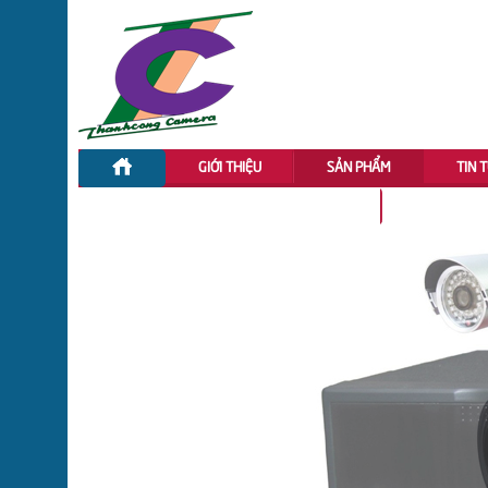
GIỚI THIỆU
SẢN PHẨM
TIN 
ĐẦU GHI HÌNH CVI DAHUA