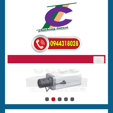
GIỚI THIỆU
SẢN PHẨM
BẢNG GIÁ CAMERA
CAMERA
ĐẦU GHI HÌNH