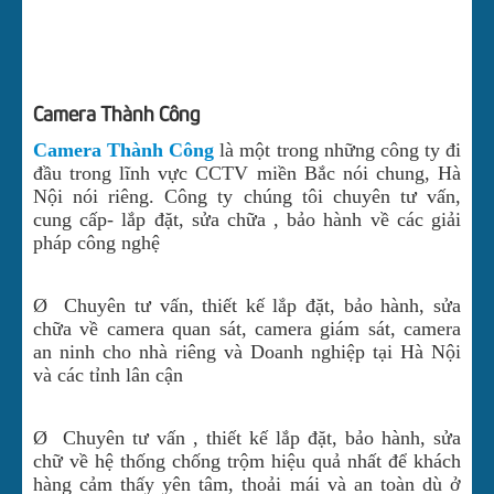
CHUÔNG CỬA CÓ HÌNH
TIN TỨC
Camera Thành Công
TUYỂN DỤNG
Camera Thành Công
là một trong những công ty đi
LIÊN HỆ CÔNG TY
đầu trong lĩnh vực CCTV miền Bắc nói chung, Hà
Nội nói riêng. Công ty chúng tôi chuyên tư vấn,
DOWNLOAD
cung cấp- lắp đặt, sửa chữa , bảo hành về các giải
ĐẦU GHI HÌNH CVI BENCO
pháp công nghệ
ĐẦU GHI HÌNH CVI DAHUA
Ø Chuyên tư vấn, thiết kế lắp đặt, bảo hành, sửa
chữa về camera quan sát, camera giám sát, camera
an ninh cho nhà riêng và Doanh nghiệp tại Hà Nội
và các tỉnh lân cận
Ø Chuyên tư vấn , thiết kế lắp đặt, bảo hành, sửa
chữ về hệ thống chống trộm hiệu quả nhất để khách
hàng cảm thấy yên tâm, thoải mái và an toàn dù ở