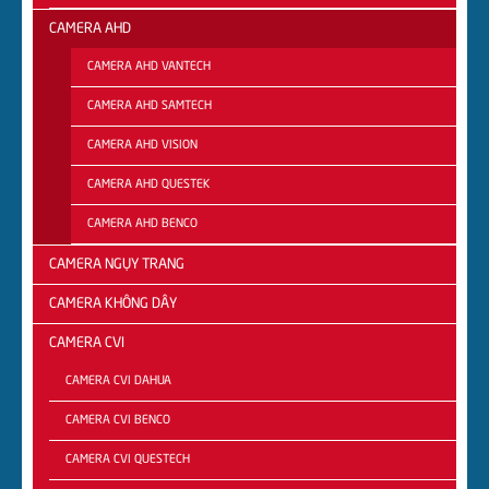
CAMERA AHD
CAMERA AHD VANTECH
CAMERA AHD SAMTECH
CAMERA AHD VISION
CAMERA AHD QUESTEK
CAMERA AHD BENCO
CAMERA NGỤY TRANG
CAMERA KHÔNG DÂY
CAMERA CVI
CAMERA CVI DAHUA
CAMERA CVI BENCO
CAMERA CVI QUESTECH