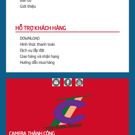
Bản đồ
Giới thiệu
HỖ TRỢ KHÁCH HÀNG
DOWNLOAD
Hình thức thanh toán
Dịch vụ lắp đặt
Giao hàng và nhận hạng
Hướng dẫn mua hàng
CAMERA THÀNH CÔNG