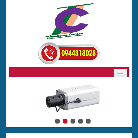
GIỚI THIỆU
SẢN PHẨM
BẢNG GIÁ CAMERA
CAMERA
ĐẦU GHI HÌNH