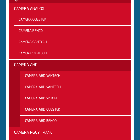
CAMERA ANALOG
CAMERA QUESTEK
CAMERA BENCO
CAMERA SAMTECH
CAMERA VANTECH
CAMERA AHD
CAMERA AHD VANTECH
CAMERA AHD SAMTECH
CAMERA AHD VISION
CAMERA AHD QUESTEK
CAMERA AHD BENCO
CAMERA NGỤY TRANG