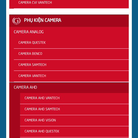
CAMERA CVI VANTECH
PHỤ KIỆN CAMERA
CAMERA ANALOG
CAMERA QUESTEK
CAMERA BENCO
CAMERA SAMTECH
CAMERA VANTECH
CAMERA AHD
CAMERA AHD VANTECH
CAMERA AHD SAMTECH
CAMERA AHD VISION
CAMERA AHD QUESTEK