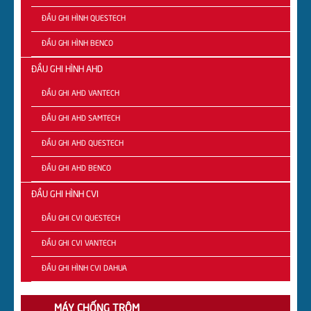
ĐẦU GHI HÌNH QUESTECH
ĐẦU GHI HÌNH BENCO
ĐẦU GHI HÌNH AHD
ĐẦU GHI AHD VANTECH
ĐẦU GHI AHD SAMTECH
ĐẦU GHI AHD QUESTECH
ĐẦU GHI AHD BENCO
ĐẦU GHI HÌNH CVI
ĐẦU GHI CVI QUESTECH
ĐẦU GHI CVI VANTECH
ĐẦU GHI HÌNH CVI DAHUA
MÁY CHỐNG TRỘM