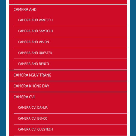
CAMERA AHD
CAMERA AHD VANTECH
CAMERA AHD SAMTECH
CAMERA AHD VISION
CAMERA AHD QUESTEK
CAMERA AHD BENCO
CAMERA NGỤY TRANG
CAMERA KHÔNG DÂY
CAMERA CVI
CAMERA CVI DAHUA
CAMERA CVI BENCO
CAMERA CVI QUESTECH