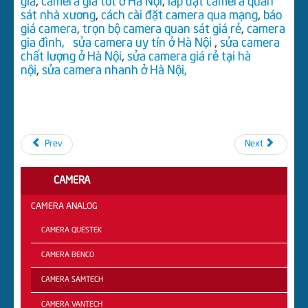
giá
,
camera giá tốt ở Hà Nội
,
lắp đặt camera quan
sát nhà xương
,
cách cài đặt camera qua mạng
,
báo
giá camera
,
trọn bộ camera quan sát giá rẻ
,
camera
gia đình,
sửa camera uy tín ở Hà Nội
,
sửa camera
chất lượng ở Hà Nội
,
sửa camera giá rẻ tại hà
nội
,
sửa camera nhanh ở Hà Nội,
Prev
Next
CAMERA
CAMERA ANALOG
CAMERA QUESTEK
CAMERA BENCO
CAMERA SAMTECH
CAMERA VANTECH