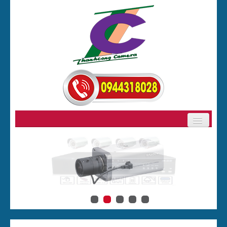
GIỚI THIỆU
SẢN PHẨM
BẢNG GIÁ CAMERA
CAMERA
ĐẦU GHI HÌNH