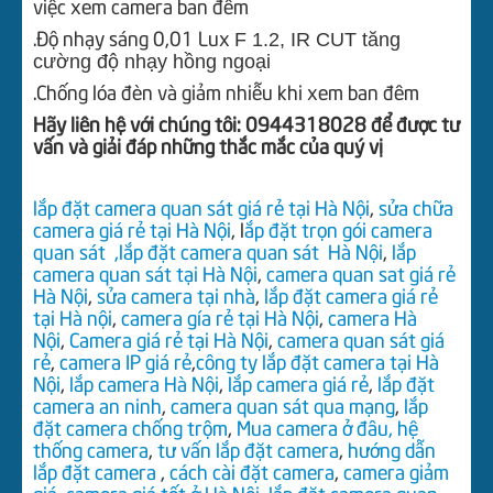
việc xem camera ban đêm
F 1.2, IR CUT tăng
.Độ nhạy sáng 0,01 Lux
cường độ nhạy hồng ngoại
.Chống lóa đèn và giảm nhiễu khi xem ban đêm
Hãy liên hệ với chúng tôi: 0944318028 để được tư
vấn và giải đáp những thắc mắc của quý vị
lắp đặt camera quan sát giá rẻ tại Hà Nội
,
sửa chữa
camera giá rẻ tại Hà Nội
, l
ắp đặt trọn gói camera
quan sát
,lắp đặt camera quan sát Hà Nội
,
lắp
camera quan sát tại Hà Nội
,
camera quan sat giá rẻ
Hà Nội
,
sửa camera tại nhà
,
lắp đặt camera giá rẻ
tại Hà nội
,
camera gía rẻ tại Hà Nội
,
camera Hà
Nội
,
Camera giá rẻ tại Hà Nội
,
camera quan sát giá
rẻ
,
camera IP giá rẻ
,
công ty lắp đặt camera tại Hà
Nội
,
lắp camera Hà Nội
,
lắp camera giá rẻ
,
lắp đặt
camera an ninh
,
camera quan sát qua mạng
,
lắp
đặt camera chống trộm
,
Mua camera ở đâu,
hệ
thống camera
,
tư vấn lắp đặt camera
,
hướng dẫn
lắp đặt camera
,
cách cài đặt camera
,
camera giảm