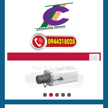
GIỚI THIỆU
SẢN PHẨM
BẢNG GIÁ CAMERA
CAMERA
ĐẦU GHI HÌNH