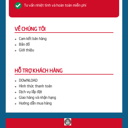
Tư vấn nhiệt tình và hoàn toàn miễn phí
VỀ CHÚNG TÔI
Cam kết bán hàng
Bản đồ
Giới thiệu
HỖ TRỢ KHÁCH HÀNG
DOWNLOAD
Hình thức thanh toán
Dịch vụ lắp đặt
Giao hàng và nhận hạng
Hướng dẫn mua hàng