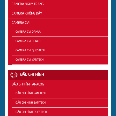
CAMERA NGỤY TRANG
CAMERA KHÔNG DÂY
CAMERA CVI
CAMERA CVI DAHUA
CAMERA CVI BENCO
CAMERA CVI QUESTECH
CAMERA CVI VANTECH
ĐẦU GHI HÌNH
ĐẦU GHI HÌNH ANALOG
ĐẦU GHI HÌNH VAN TECH
ĐẦU GHI HÌNH SAMTECH
ĐẦU GHI HÌNH QUESTECH