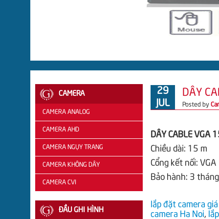
29
DÂY CA
CAMERA
JUL
Posted by
Ca
CAMERA ANALOG
CAMERA AHD
CAMERA
DÂY CABLE VGA 1
QUESTEK
CAMERA NGỤY TRANG
CAMERA
Chiều dài: 15 m
Cổng kết nối: VGA
CAMERA
AHD
CAMERA KHÔNG DÂY
Bảo hành: 3 thán
BENCO
VANTECH
CAMERA CVI
CAMERA
CAMERA
CAMERA
lắp đặt camera giá 
ĐẦU GHI HÌNH
camera Ha Noi
,
lắp
SAMTECH
AHD
CVI