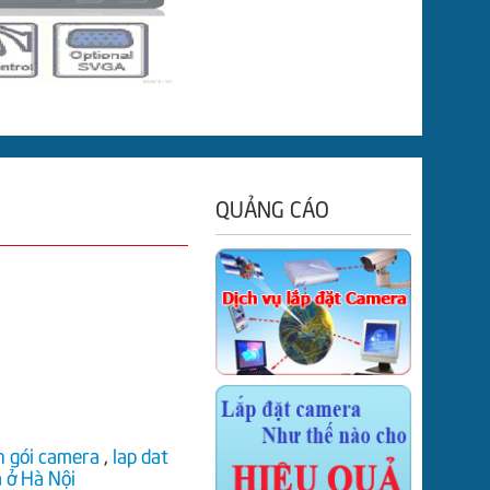
QUẢNG CÁO
n gói camera
,
lap dat
à ở Hà Nội