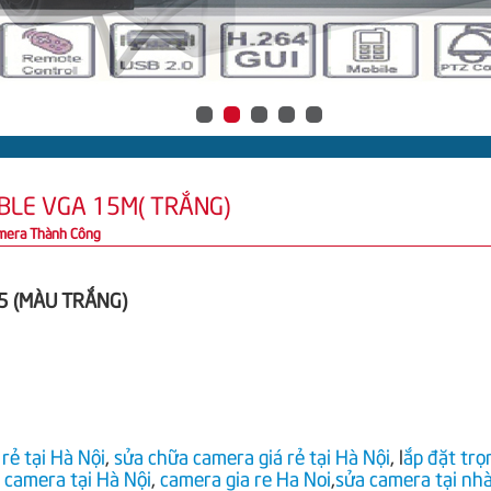
BLE VGA 15M( TRẮNG)
mera Thành Công
5 (MÀU TRẮNG)
g
rẻ tại Hà Nội
,
sửa chữa camera giá rẻ tại Hà Nội
, l
ắp đặt trọ
 camera tại Hà Nội
,
camera gia re Ha Noi
,
sửa camera tại nh