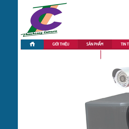
GIỚI THIỆU
SẢN PHẨM
TIN 
ĐẦU GHI HÌNH CVI DAHUA