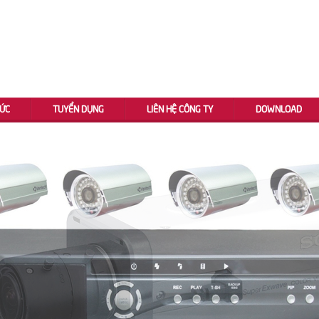
TỨC
TUYỂN DỤNG
LIÊN HỆ CÔNG TY
DOWNLOAD