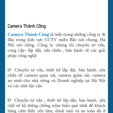
CHUÔNG CỬA CÓ HÌNH
TIN TỨC
Camera Thành Công
TUYỂN DỤNG
Camera Thành Công
là một trong những công ty đi
LIÊN HỆ CÔNG TY
đầu trong lĩnh vực CCTV miền Bắc nói chung, Hà
Nội nói riêng. Công ty chúng tôi chuyên tư vấn,
DOWNLOAD
cung cấp- lắp đặt, sửa chữa , bảo hành về các giải
ĐẦU GHI HÌNH CVI BENCO
pháp công nghệ
ĐẦU GHI HÌNH CVI DAHUA
Ø Chuyên tư vấn, thiết kế lắp đặt, bảo hành, sửa
chữa về camera quan sát, camera giám sát, camera
an ninh cho nhà riêng và Doanh nghiệp tại Hà Nội
và các tỉnh lân cận
Ø Chuyên tư vấn , thiết kế lắp đặt, bảo hành, sửa
chữ về hệ thống chống trộm hiệu quả nhất để khách
hàng cảm thấy yên tâm, thoải mái và an toàn dù ở