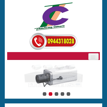
GIỚI THIỆU
SẢN PHẨM
BẢNG GIÁ CAMERA
CAMERA
ĐẦU GHI HÌNH