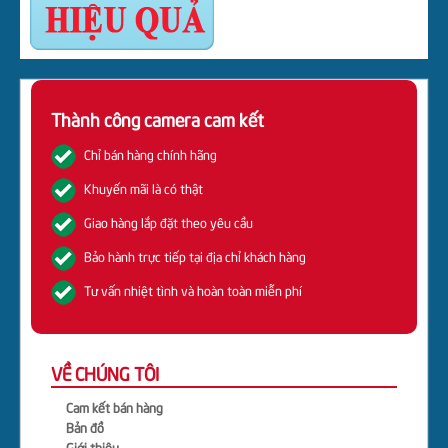
Thành công camera cam kết
Chỉ bán hàng chính hãng
Khuyến mãi là có thật
Giao hàng lắp đặt theo yêu cầu
Bảo hành trực tiếp tại địa chỉ khách hàng
Tư vấn nhiệt tình và hoàn toàn miễn phí
VỀ CHÚNG TÔI
Cam kết bán hàng
Bản đồ