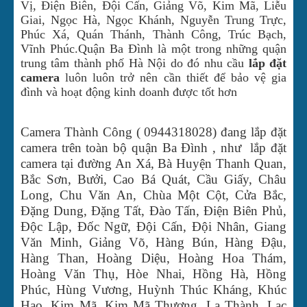
Vị, Điện Biên, Đội Cấn, Giảng Võ, Kim Mã, Liễu
Giai, Ngọc Hà, Ngọc Khánh, Nguyễn Trung Trực,
Phúc Xá, Quán Thánh, Thành Công, Trúc Bạch,
Vĩnh Phúc.
Quận Ba Đình là một trong những quận
trung tâm thành phố Hà Nội do đó nhu cầu
lắp đặt
camera
luôn luôn trở nên cần thiết để bảo vệ gia
đình và hoạt động kinh doanh được tốt hơn
Camera Thành Công ( 0944318028)
đang lắp đặt
camera trên toàn bộ quận Ba Đình , như lắp đặt
camera tại đường An Xá, Bà Huyện Thanh Quan,
Bắc Sơn, Bưởi, Cao Bá Quát, Cầu Giấy, Châu
Long, Chu Văn An, Chùa Một Cột, Cửa Bắc,
Đặng Dung, Đặng Tất, Đào Tấn, Điện Biên Phủ,
Độc Lập, Đốc Ngữ, Đội Cấn, Đội Nhân, Giang
Văn Minh, Giảng Võ, Hàng Bún, Hàng Đậu,
Hàng Than, Hoàng Diệu, Hoàng Hoa Thám,
Hoàng Văn Thụ, Hòe Nhai, Hồng Hà, Hồng
Phúc, Hùng Vương, Huỳnh Thúc Kháng, Khúc
Hạo, Kim Mã, Kim Mã Thượng, La Thành, Lạc