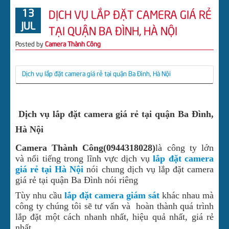
13
DỊCH VỤ LẮP ĐẶT CAMERA GIÁ RẺ
CHUÔNG CỬA CÓ HÌNH
JUL
TẠI QUẬN BA ĐÌNH, HÀ NỘI
TIN TỨC
Posted by
Camera Thành Công
TUYỂN DỤNG
LIÊN HỆ CÔNG TY
Dịch vụ lắp đặt camera giá rẻ tại quận Ba Đình, Hà Nội
DOWNLOAD
ĐẦU GHI HÌNH CVI BENCO
Dịch vụ lắp đặt camera giá rẻ tại quận Ba Đình,
ĐẦU GHI HÌNH CVI DAHUA
Hà Nội
Camera Thành Công(0944318028)
là công ty lớn
và nổi tiếng trong lĩnh vực dịch vụ
lắp đặt camera
giá rẻ tại Hà Nội
nói chung dịch vụ lắp đặt camera
giá rẻ tại quận Ba Đình nói riêng
Tùy nhu cầu
lắp đặt camera giám sát
khác nhau mà
công ty chúng tôi sẽ tư vấn và hoàn thành quá trình
lắp đặt một cách nhanh nhất, hiệu quả nhất, giá rẻ
nhất.