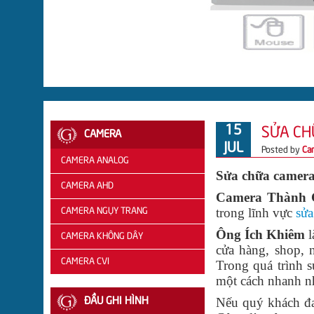
15
SỬA CHỮ
CAMERA
JUL
Posted by
Ca
CAMERA ANALOG
Sửa chữa camer
CAMERA AHD
CAMERA
Camera Thành C
trong lĩnh vực
sửa
QUESTEK
CAMERA NGỤY TRANG
CAMERA
Ông Ích Khiêm
l
CAMERA
AHD
CAMERA KHÔNG DÂY
cửa hàng, shop, 
BENCO
VANTECH
CAMERA CVI
Trong quá trình 
một cách nhanh n
CAMERA
CAMERA
CAMERA
Nếu quý khách đa
ĐẦU GHI HÌNH
SAMTECH
AHD
CVI