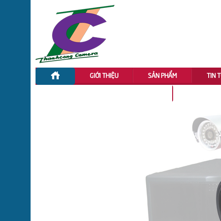
GIỚI THIỆU
SẢN PHẨM
TIN 
ĐẦU GHI HÌNH CVI DAHUA