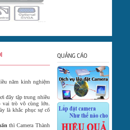
I
QUẢNG CÁO
hiều năm kinh nghiệm
i đây tập trung nhiều
 vai trò vô cùng lớn.
ày là khắc phục sự cố
uấn
thì Camera Thành