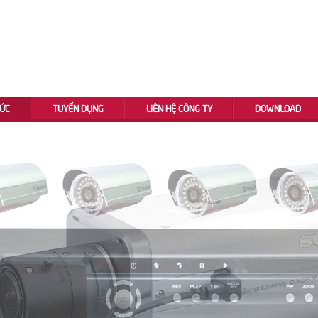
TỨC
TUYỂN DỤNG
LIÊN HỆ CÔNG TY
DOWNLOAD