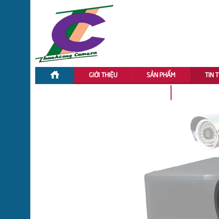
GIỚI THIỆU
SẢN PHẨM
TIN 
ĐẦU GHI HÌNH CVI DAHUA