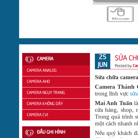
25
SỬA CH
CAMERA
JUN
Posted by
Ca
CAMERA ANALOG
Sửa chữa camer
CAMERA AHD
CAMERA
Camera Thành C
trong lĩnh vực
sửa
QUESTEK
CAMERA NGỤY TRANG
CAMERA
Mai Anh Tuấn
là
CAMERA
AHD
CAMERA KHÔNG DÂY
cửa hàng, shop, 
BENCO
VANTECH
CAMERA CVI
Trong quá trình 
một cách nhanh n
CAMERA
CAMERA
CAMERA
Nếu quý khách đa
ĐẦU GHI HÌNH
SAMTECH
AHD
CVI