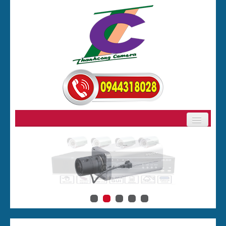
GIỚI THIỆU
SẢN PHẨM
BẢNG GIÁ CAMERA
CAMERA
ĐẦU GHI HÌNH