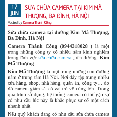
17
SỬA CHỮA CAMERA TẠI KIM MÃ
CHUÔNG CỬA CÓ HÌNH
JUN
THƯỢNG, BA ĐÌNH, HÀ NỘI
TIN TỨC
Posted by
Camera Thành Công
TUYỂN DỤNG
Sửa chữa camera tại đường Kim Mã Thượng,
LIÊN HỆ CÔNG TY
Ba Đình, Hà Nội
Camera Thành Công (0944318028 )
là một
DOWNLOAD
trong những công ty có nhiều năm kinh nghiệm
ĐẦU GHI HÌNH CVI BENCO
trong lĩnh vực
sửa chữa camera
trên đường
Kim
Mã Thượng
ĐẦU GHI HÌNH CVI DAHUA
Kim Mã Thượng
là một trong những con đường
nằm ở trung tâm Hà Nội. Nơi đây tập trung nhiều
cửa hàng, shop, nhà hàng, quán ăn, công ty… do
đó camera giám sát có vai trò vô cùng lớn. Trong
quá trình sử dụng, hệ thống camera có thể gặp sự
cố nhu cầu lúc này là khắc phục sự cố một cách
nhanh nhất
Nếu quý khách đang có nhu cầu sửa chữa camera