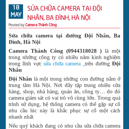
18
SỬA CHỮA CAMERA TẠI ĐỘI
CHUÔNG CỬA CÓ HÌNH
MAY
NHÂN, BA ĐÌNH, HÀ NỘI
TIN TỨC
Posted by
Camera Thành Công
TUYỂN DỤNG
Sửa chữa camera tại đường Đội Nhân, Ba
LIÊN HỆ CÔNG TY
Đình, Hà Nội
Camera Thành Công (0944318028 )
là một
DOWNLOAD
trong những công ty có nhiều năm kinh nghiệm
ĐẦU GHI HÌNH CVI BENCO
trong lĩnh vực
sửa chữa camera
trên đường
Đội
Nhân
ĐẦU GHI HÌNH CVI DAHUA
Đội Nhân
là một trong những con đường nằm ở
trung tâm Hà Nội. Nơi đây tập trung nhiều cửa
hàng, shop, nhà hàng, quán ăn, công ty… do đó
camera giám sát có vai trò vô cùng lớn. Trong quá
trình sử dụng, hệ thống camera có thể gặp sự cố
nhu cầu lúc này là khắc phục sự cố một cách
nhanh nhất
Nếu quý khách đang có nhu cầu sửa chữa camera