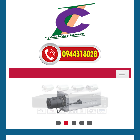
GIỚI THIỆU
SẢN PHẨM
BẢNG GIÁ CAMERA
CAMERA
ĐẦU GHI HÌNH