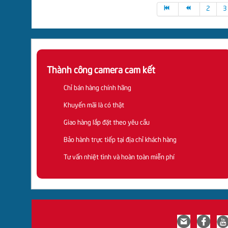
2
3
QUESTECH
QUESTECH
HÌNH
ĐẦU
ĐẦU
CVI
GHI
GHI
DAHUA
HÌNH
Thành công camera cam kết
AHD
BENCO
BENCO
Chỉ bán hàng chính hãng
Khuyến mãi là có thật
Giao hàng lắp đặt theo yêu cầu
Bảo hành trực tiếp tại địa chỉ khách hàng
Tư vấn nhiệt tình và hoàn toàn miễn phí