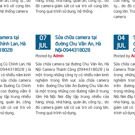
án ăn, công ty… do
hàng, shop, nhà hàng, quán ăn, công ty… do
cửa hàng, s
i trò vô cùng lớn.
đó camera giám sát có vai trò vô cùng lớn.
ty… do đó c
 hệ thống camera
Trong quá trình sử dụng, hệ thống
cùng lớn. Tr
camera
amera tại
07
Sửa chữa camera tại
04
hính Lan, Hà
đường Chu Văn An, Hà
JUL
JUL
18028
Nội-0944318028
Posted by
Admin
Posted by
A
g Cù Chính Lan, Hà
Sửa chữa camera tại đường Chu Văn An, Hà
Sửa chữa ca
 (0944318028 ) là
Nội Camera Thành Công (0944318028 ) là
Camera Thàn
 có nhiều năm kinh
một trong những công ty có nhiều năm kinh
trong nhữn
 sửa chữa camera
nghiệm trong lĩnh vực sửa chữa camera
nghiệm tro
an Đường Cù Chính
trên đường Chu Văn An Đường Chu Văn An
trên đường
g con đường nằm ở
là một trong những con đường nằm ở trung
trong những
ây tập trung nhiều
tâm Hà Nội. Nơi đây tập trung nhiều cửa
Nội. Nơi đây
ng, quán ăn, công
hàng, shop, nhà hàng, quán ăn, công ty… do
nhà hàng, q
sát có vai trò vô
đó camera giám sát có vai trò vô cùng lớn.
giám sát có 
 sử dụng,
Trong quá trình sử dụng,
trình sử dụn