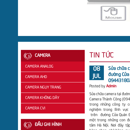
TIN TỨC
CAMERA
CAMERA ANALOG
08
Sửa chữa c
đường Cửa 
JUL
CAMERA AHD
CAMERA
09443180
Posted by
Admin
QUESTEK
CAMERA NGỤY TRANG
CAMERA
Sửa chữa camera tại đườn
CAMERA
AHD
CAMERA KHÔNG DÂY
Camera Thành Công (09
trong những công ty c
BENCO
VANTECH
CAMERA CVI
nghiệm trong lĩnh vực
trên đường Cửa Quán Đ
CAMERA
CAMERA
CAMERA
một trong những con đ
ĐẦU GHI HÌNH
tâm Hà Nội. Nơi đây tậ
SAMTECH
AHD
CVI