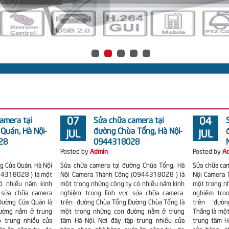
amera tại
07
Sửa chữa camera tại
04
Quán, Hà Nội-
đường Chùa Tổng, Hà Nội-
JUL
JUL
28
0944318028
Posted by
Admin
Posted by
A
g Cửa Quán, Hà Nội
Sửa chữa camera tại đường Chùa Tổng, Hà
Sửa chữa ca
44318028 ) là một
Nội Camera Thành Công (0944318028 ) là
Nội Camera 
ó nhiều năm kinh
một trong những công ty có nhiều năm kinh
một trong n
 sửa chữa camera
nghiệm trong lĩnh vực sửa chữa camera
nghiệm tro
ường Cửa Quán là
trên đường Chùa Tổng Đường Chùa Tổng là
trên đườn
ường nằm ở trung
một trong những con đường nằm ở trung
Thắng là mộ
p trung nhiều cửa
tâm Hà Nội. Nơi đây tập trung nhiều cửa
trung tâm H