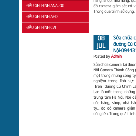
hàng, shop, nhà hàng, qu
ĐẦU GHI HÌNH ANALOG
đó camera giám sát có va
SAMTECH
CAMERA
DAHUA
Trong quá trình sử dụng,
ĐẦU GHI HÌNH AHD
ĐẦU
VANTECH
CAMERA
CAMERA
GHI
ĐẦU GHI HÌNH CVI
ĐẦU
AHD
CVI
08
Sửa chữa c
HÌNH
GHI
ĐẦU
VISION
BENCO
đường Cù C
JUL
VAN
AHD
GHI
Nội-09443
CAMERA
CAMERA
Posted by
Admin
TECH
VANTECH
CVI
AHD
CVI
Sửa chữa camera tại đườn
ĐẦU
Nội Camera Thành Công
ĐẦU
QUESTECH
QUESTEK
QUESTECH
một trong những công ty
GHI
GHI
nghiệm trong lĩnh vực
ĐẦU
CAMERA
CAMERA
trên đường Cù Chính L
HÌNH
AHD
GHI
Lan là một trong nhữn
AHD
CVI
trung tâm Hà Nội. Nơi đ
SAMTECH
SAMTECH
CVI
cửa hàng, shop, nhà hà
BENCO
VANTECH
ty… do đó camera giám 
ĐẦU
ĐẦU
VANTECH
cùng lớn. Trong quá trình
GHI
GHI
ĐẦU
HÌNH
AHD
GHI