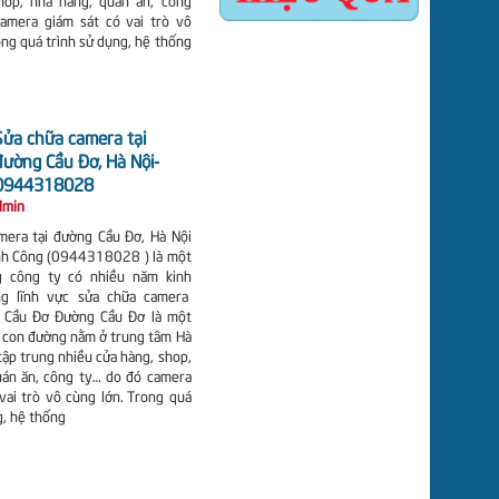
hop, nhà hàng, quán ăn, công
amera giám sát có vai trò vô
ong quá trình sử dụng, hệ thống
Sửa chữa camera tại
đường Cầu Đơ, Hà Nội-
0944318028
dmin
mera tại đường Cầu Đơ, Hà Nội
h Công (0944318028 ) là một
g công ty có nhiều năm kinh
ng lĩnh vực sửa chữa camera
 Cầu Đơ Đường Cầu Đơ là một
 con đường nằm ở trung tâm Hà
 tập trung nhiều cửa hàng, shop,
uán ăn, công ty… do đó camera
vai trò vô cùng lớn. Trong quá
g, hệ thống