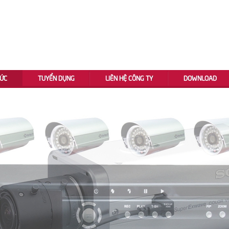
TỨC
TUYỂN DỤNG
LIÊN HỆ CÔNG TY
DOWNLOAD