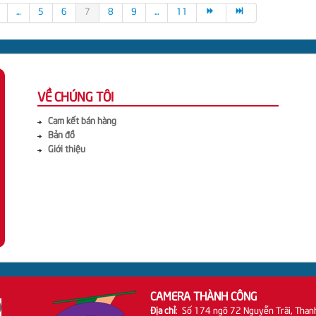
...
5
6
7
8
9
...
11
VỀ CHÚNG TÔI
Cam kết bán hàng
Bản đồ
Giới thiệu
CAMERA THÀNH CÔNG
Địa chỉ
: Số 174 ngõ 72 Nguyễn Trãi, Than