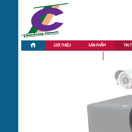
GIỚI THIỆU
SẢN PHẨM
TIN 
ĐẦU GHI HÌNH CVI DAHUA